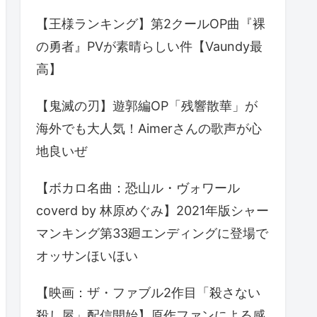
【王様ランキング】第2クールOP曲『裸
の勇者』PVが素晴らしい件【Vaundy最
高】
【鬼滅の刃】遊郭編OP「残響散華」が
海外でも大人気！Aimerさんの歌声が心
地良いぜ
【ボカロ名曲：恐山ル・ヴォワール
coverd by 林原めぐみ】2021年版シャー
マンキング第33廻エンディングに登場で
オッサンほいほい
【映画：ザ・ファブル2作目「殺さない
殺し屋」配信開始】原作ファンによる感