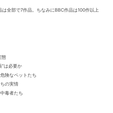
品は全部で7作品。ちなみにBBC作品は100作以上
実態
薬”は必要か
も危険なペットたち
たちの実情
ル中毒者たち