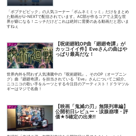
「ポプテピピック」の人気コーナー「ボムネミミッミ」だけをまとめ
た動画がU-NEXTで配信されています。AC部が作るコアで上質な世
界が癖になる！ニッチだけどこれは絶対に需要のある動画だと思いま
すねぇ
【呪術廻戦OP曲「廻廻奇譚」が
アニメ
カッコイイ件】Eveさんの曲はや
っぱり最高だな！
世界内外を問わず人気沸騰中の『呪術廻戦』。そのOP（オープニン
グ）曲『廻廻奇譚』を担当されている『Eve』さんについてご紹介。
ニコニコの歌い手をルーツとする今注目のアーティスト！ドラマツル
ギーはマジで名曲！
【映画「鬼滅の刃」無限列車編】
アニメ
公開初日レビュー・涙腺崩壊・評
価★5確定の出来!!