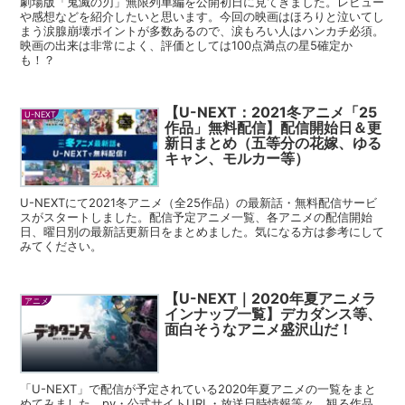
劇場版「鬼滅の刃」無限列車編を公開初日に見てきました。レビュー
や感想などを紹介したいと思います。今回の映画はほろりと泣いてし
まう涙腺崩壊ポイントが多数あるので、涙もろい人はハンカチ必須。
映画の出来は非常によく、評価としては100点満点の星5確定か
も！？
【U-NEXT：2021冬アニメ「25
U-NEXT
作品」無料配信】配信開始日＆更
新日まとめ（五等分の花嫁、ゆる
キャン、モルカー等）
U-NEXTにて2021冬アニメ（全25作品）の最新話・無料配信サービ
スがスタートしました。配信予定アニメ一覧、各アニメの配信開始
日、曜日別の最新話更新日をまとめました。気になる方は参考にして
みてください。
【U-NEXT｜2020年夏アニメラ
アニメ
インナップ一覧】デカダンス等、
面白そうなアニメ盛沢山だ！
「U-NEXT」で配信が予定されている2020年夏アニメの一覧をまと
めてみました。pv・公式サイトURL・放送日時情報等々、観る作品