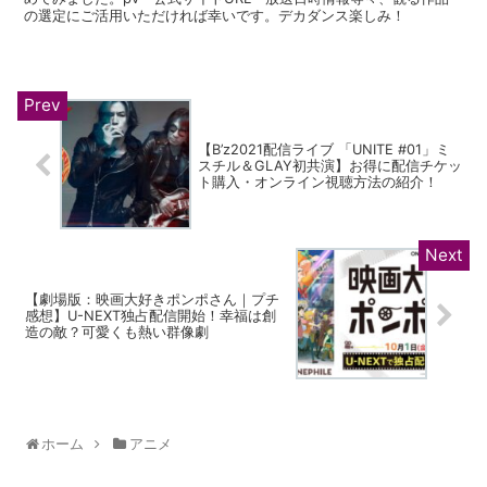
の選定にご活用いただければ幸いです。デカダンス楽しみ！
【B’z2021配信ライブ 「UNITE #01」ミ
スチル＆GLAY初共演】お得に配信チケッ
ト購入・オンライン視聴方法の紹介！
【劇場版：映画大好きポンポさん｜プチ
感想】U-NEXT独占配信開始！幸福は創
造の敵？可愛くも熱い群像劇
ホーム
アニメ