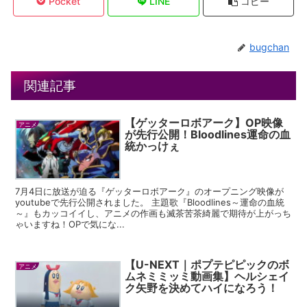
Pocket
LINE
コピー
bugchan
関連記事
【ゲッターロボアーク】OP映像
アニメ
が先行公開！Bloodlines運命の血
統かっけぇ
7月4日に放送が迫る『ゲッターロボアーク』のオープニング映像が
youtubeで先行公開されました。 主題歌『Bloodlines～運命の血統
～』もカッコイイし、アニメの作画も滅茶苦茶綺麗で期待が上がっち
ゃいますね！OPで気にな...
【U-NEXT｜ポプテピピックのボ
アニメ
ムネミミッミ動画集】ヘルシェイ
ク矢野を決めてハイになろう！