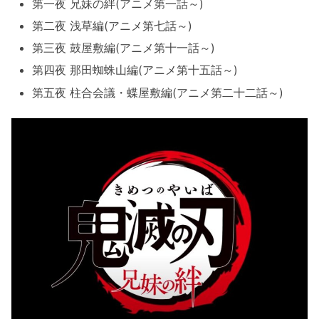
第一夜 兄妹の絆(アニメ第一話～)
第二夜 浅草編(アニメ第七話～)
第三夜 鼓屋敷編(アニメ第十一話～)
第四夜 那田蜘蛛山編(アニメ第十五話～)
第五夜 柱合会議・蝶屋敷編(アニメ第二十二話～)