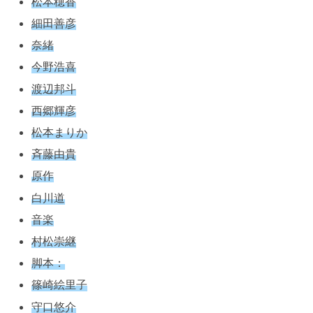
松本穂香
細田善彦
奈緒
今野浩喜
渡辺邦斗
西郷輝彦
松本まりか
斉藤由貴
原作
白川道
音楽
村松崇継
脚本：
篠崎絵里子
守口悠介