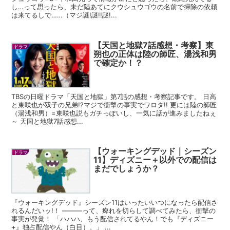
し…って思ったら、未だ陸あてにクウシュウゴウの名前で掃除の依頼
は来てるしで……（マジ謎!謎!!謎!...
【天国と地獄7話感想・考察】東
ドラマ
朔也の正体は陸の師匠、湯浅和男
で確定か！？
TBSの日曜ドラマ「天国と地獄」第7話の感想・考察記事です。 日高
と東咲也が双子の兄弟!?マジで衝撃の事実でワロタ!! 更には陸の師匠
（湯浅和男）=東咲也説もガチっぽいし、一気に話が進みましたねぇ
～ 天国と地獄7話感想...
【ウォーキングデッド｜シーズン
ドラマ
11】ディズニー＋以外での配信は
まだでしょうか？
『ウォーキングデッド』シーズン11はいったいいつになったら配信さ
れるんだいッ!！ ―――って、痺れを切らして調べてみたら、衝撃の
事実が発覚！ 「ハハハ、もう配信されてるやん！でも『ディズニー
+』独占配信やん（白目）。」 ...