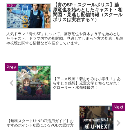
【青のSP：スクールポリス】藤
ドラマ
原竜也を始めとしたキャスト・相
関図・見逃し配信情報（スクール
ポリスは実在する？）
人気ドラマ「青のSP」について。藤原竜也や真木よう子を始めとし
たキャスト、ドラマ内での相関図、見逃してしまった方の見逃し配信
や視聴に関する情報などを紹介しています。
【アニメ映画「若おかみは小学生！」あ
らすじ＆感想】児童文学と侮るなかれ！
グローリー・水領様最強！
【無料スタートU-NEXT活用ガイド】お
すすめポイント8選によるVODの選び方