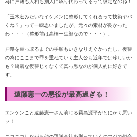
為に戸籍も人相も別人に成り代わってるって設定なのね！
「玉木宏みたいなイケメンに整形してくれるって技術ヤバ
くね？」って一瞬思いましたが、元々の素材が良かった
わ・・・（整形前は高橋一生顔なので・・・）。
戸籍を乗っ取るまでの手順もいきなりえぐかったし、復讐
の為にここまで罪を重ねていく主人公も近年では珍しいか
も？綺麗な復讐じゃなくて真っ黒なのが個人的に好きで
す。
遠藤憲一の悪役が最高過ぎる！
エンケンこと遠藤憲一さん演じる霧島源平がとにかく悪い
ッ！
ニコニコしながら他の運送会社を則っていくのマジで似合