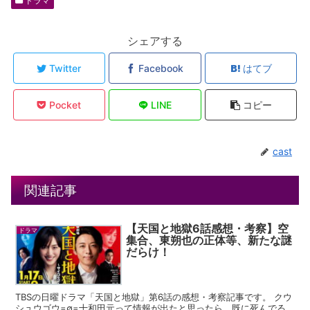
ドラマ
シェアする
Twitter
Facebook
はてブ
Pocket
LINE
コピー
cast
関連記事
【天国と地獄6話感想・考察】空
ドラマ
集合、東朔也の正体等、新たな謎
だらけ！
TBSの日曜ドラマ「天国と地獄」第6話の感想・考察記事です。 クウ
シュウゴウ=∅=十和田元って情報が出たと思ったら、既に死んでる