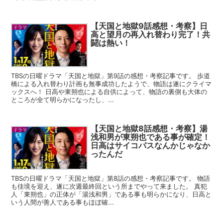
【天国と地獄9話感想・考察】日
ドラマ
高と望月の再入れ替わり完了！共
闘は熱い！
TBSの日曜ドラマ「天国と地獄」第9話の感想・考察記事です。 歩道
橋による入れ替わり計画も無事成功したようで、物語は遂にクライマ
ックスへ！ 日高や東朔也による自供によって、物語の裏側も大体の
ところが全て明らかになったし、...
【天国と地獄8話感想・考察】湯
ドラマ
浅和男が東朔也である事が確定！
日高はサイコパスなんかじゃなか
ったんだ
TBSの日曜ドラマ「天国と地獄」第8話の感想・考察記事です。 物語
も佳境を迎え、遂に次週最終回という所までやって来ました。 真犯
人「東朔也」の正体が「湯浅和男」である事も明らかになり、日高と
いう人間が善人である事もほぼ確...